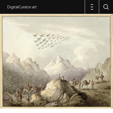
DigitalCurator.art