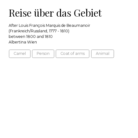
Reise über das Gebiet
After Louis François Marquis de Beaumanoir
(Frankreich/Russland, 1777 - 1810)
between 1800 and 1810
Albertina Wien
Camel
Person
Coat of arms
Animal