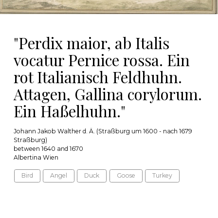
"Perdix maior, ab Italis
vocatur Pernice rossa. Ein
rot Italianisch Feldhuhn.
Attagen, Gallina corylorum.
Ein Haßelhuhn."
Johann Jakob Walther d. Ä. (Straßburg um 1600 - nach 1679
Straßburg)
between 1640 and 1670
Albertina Wien
Bird
Angel
Duck
Goose
Turkey