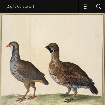
DigitalCurator.art