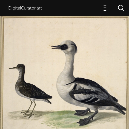
DigitalCurator.art