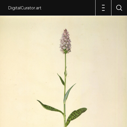
DigitalCurator.art