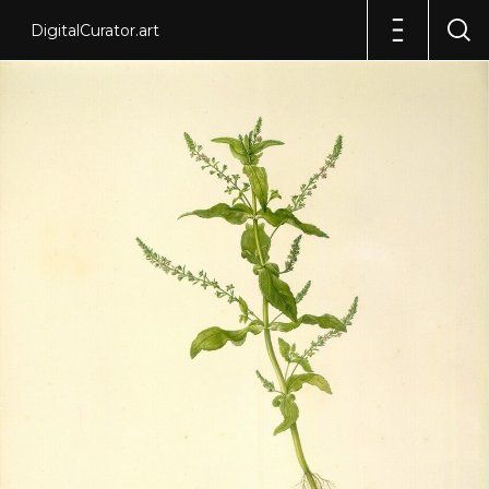
DigitalCurator.art