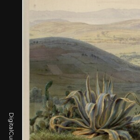
DigitalCurator.art