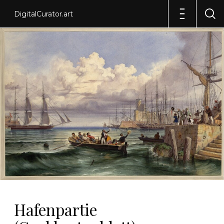
DigitalCurator.art
Hafenpartie