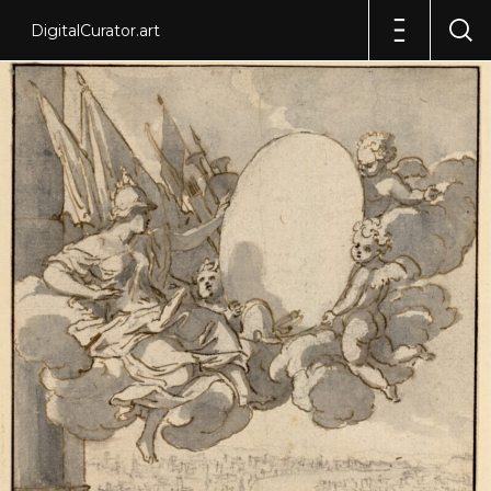
DigitalCurator.art