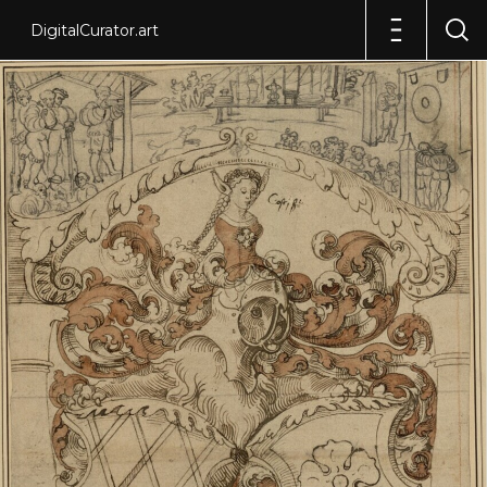
DigitalCurator.art