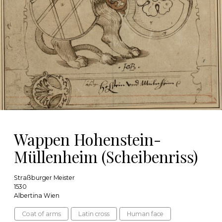
Wappen Hohenstein-
Müllenheim (Scheibenriss)
Straßburger Meister
1530
Albertina Wien
Coat of arms
Latin cross
Human face