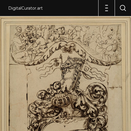
DigitalCurator.art