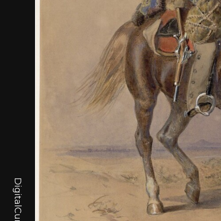
DigitalCurator.art