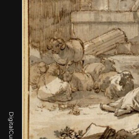
DigitalCurator.art