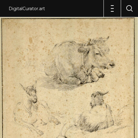
DigitalCurator.art