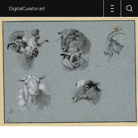
DigitalCurator.art