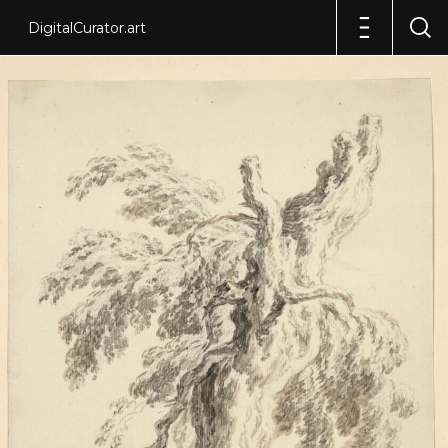
DigitalCurator.art