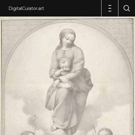
DigitalCurator.art