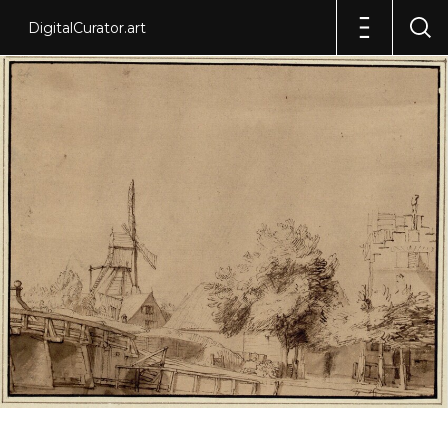
DigitalCurator.art