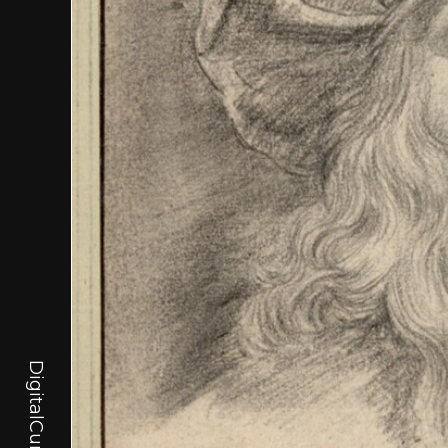
DigitalCurator.art