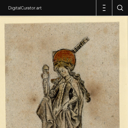
DigitalCurator.art