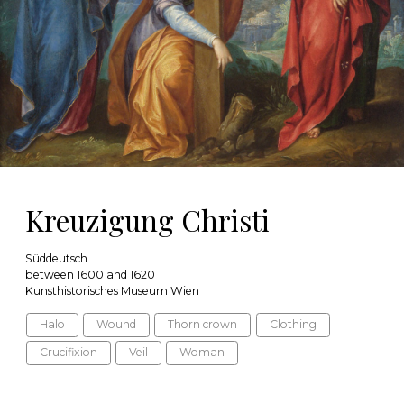
Kreuzigung Christi
Süddeutsch
between 1600 and 1620
Kunsthistorisches Museum Wien
Halo
Wound
Thorn crown
Clothing
Crucifixion
Veil
Woman