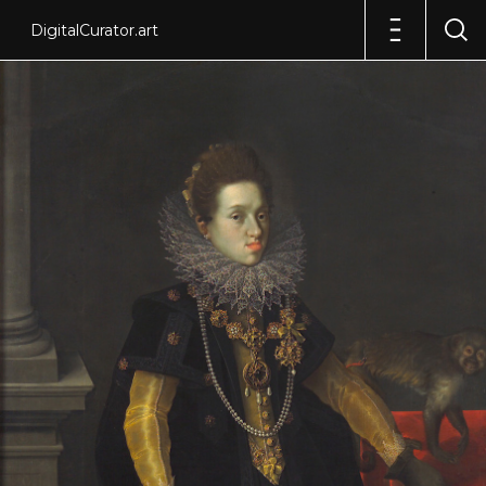
DigitalCurator.art