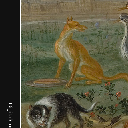
DigitalCurator.art