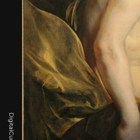
DigitalCurator.art