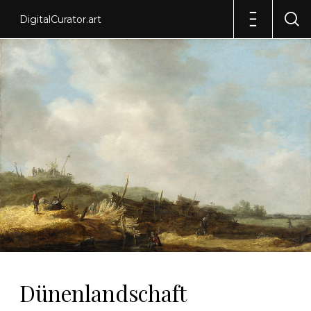
DigitalCurator.art
Dünenlandschaft