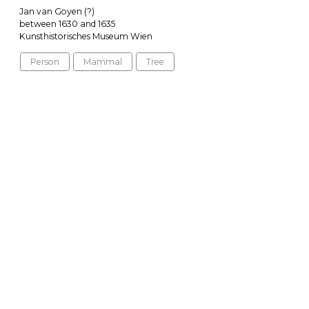
Jan van Goyen (?)
between 1630 and 1635
Kunsthistorisches Museum Wien
Person
Mammal
Tree