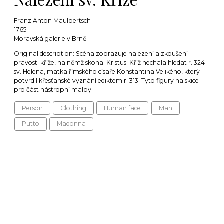
Franz Anton Maulbertsch
1765
Moravská galerie v Brně
Original description: Scéna zobrazuje nalezení a zkoušení
pravosti kříže, na němž skonal Kristus. Kříž nechala hledat r. 324
sv. Helena, matka římského císaře Konstantina Velikého, který
potvrdil křesťanské vyznání ediktem r. 313. Tyto figury na skice
pro část nástropní malby
Person
Clothing
Human face
Man
Putto
Madonna