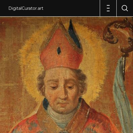
DigitalCurator.art