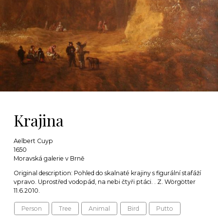
Krajina
Aelbert Cuyp
1650
Moravská galerie v Brně
Original description: Pohled do skalnaté krajiny s figurální stafáží
vpravo. Uprostřed vodopád, na nebi čtyři ptáci. . Z. Wörgötter
11.6.2010.
Person
Tree
Animal
Bird
Putto