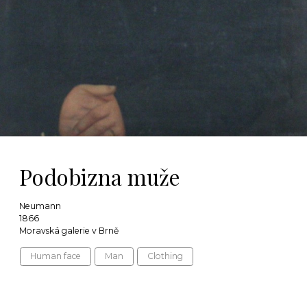
Podobizna muže
Neumann
1866
Moravská galerie v Brně
Human face
Man
Clothing