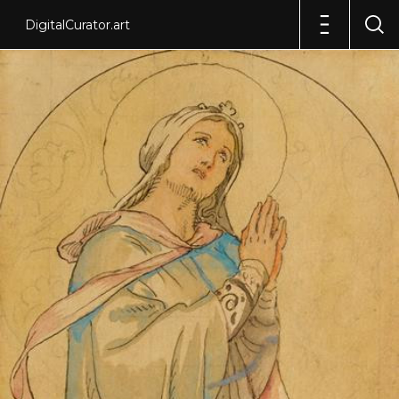
DigitalCurator.art