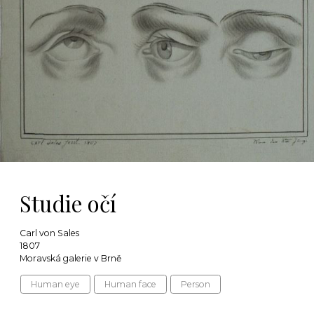
Studie očí
Carl von Sales
1807
Moravská galerie v Brně
Human eye
Human face
Person