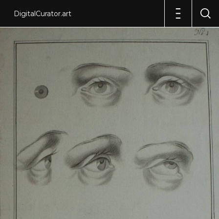
DigitalCurator.art