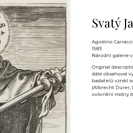
Svatý J
Agostino Carracci
1583
Národní galerie v
Original descript
dále obsahoval vy
badatelů vznikl s
(Albrecht Dürer, 
ovlivnění mistry 