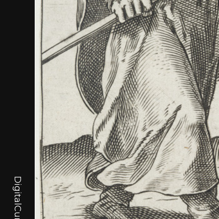
DigitalCurator.art