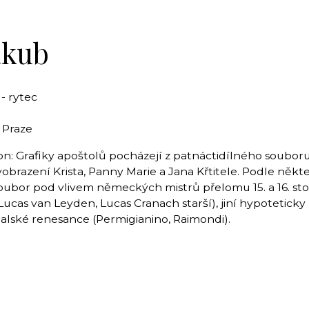
akub
 - rytec
 Praze
ion: Grafiky apoštolů pocházejí z patnáctidílného souboru
obrazení Krista, Panny Marie a Jana Křtitele. Podle někt
oubor pod vlivem německých mistrů přelomu 15. a 16. sto
Lucas van Leyden, Lucas Cranach starší), jiní hypoteticky 
italské renesance (Permigianino, Raimondi).