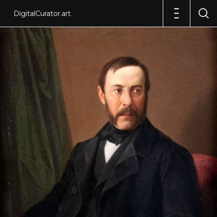
DigitalCurator.art