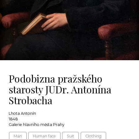
Podobizna pražského
starosty JUDr. Antonína
Strobacha
Lhota Antonín
1848
Galerie hlavního města Prahy
Man
Human face
Suit
Clothing