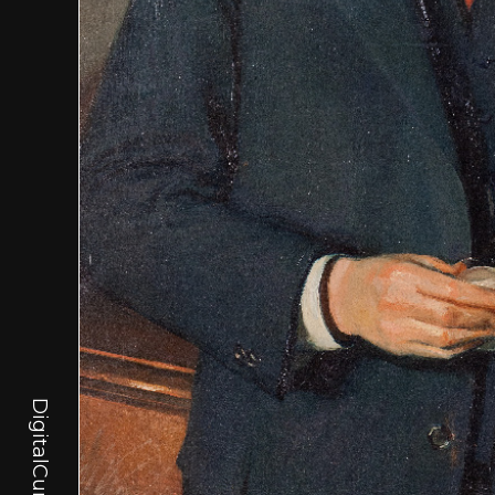
DigitalCurator.art