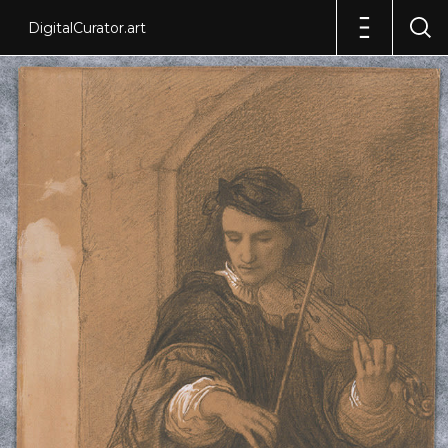
DigitalCurator.art