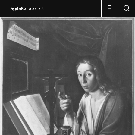
DigitalCurator.art