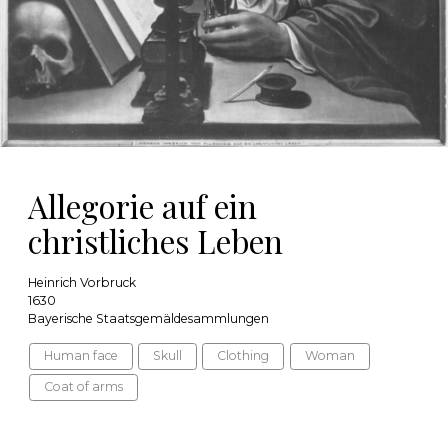
Allegorie auf ein
christliches Leben
Heinrich Vorbruck
1630
Bayerische Staatsgemäldesammlungen
Human face
Skull
Clothing
Woman
Coat of arms