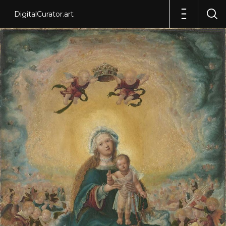
DigitalCurator.art