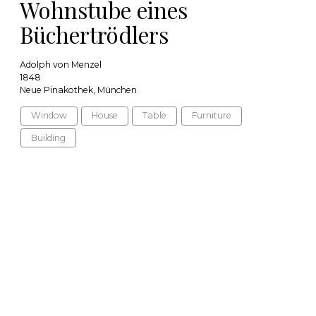
Wohnstube eines
Büchertrödlers
Adolph von Menzel
1848
Neue Pinakothek, München
Window
House
Table
Furniture
Building