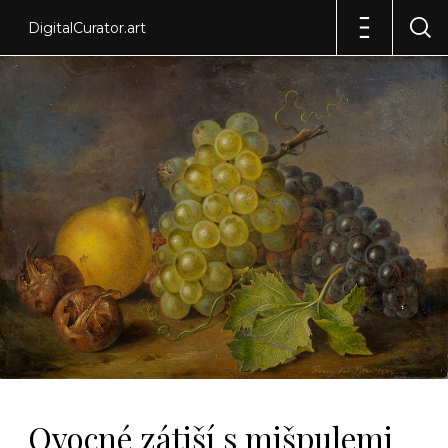
DigitalCurator.art
Ovocné zátiší s mišpulemi