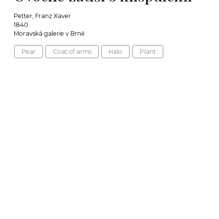
Petter, Franz Xaver
1840
Moravská galerie v Brně
Pear
Coat of arms
Halo
Plant