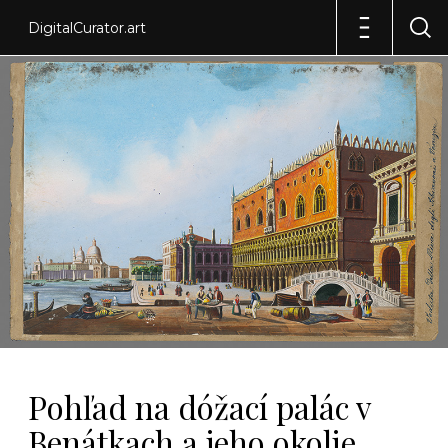
DigitalCurator.art
Pohľad na dóžací palác v
Benátkach a jeho okolie