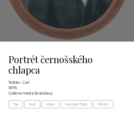
Portrét černošského
chlapca
Teibler, Carl
1876
Galéria mesta Bratislavy
Tie
Suit
Man
Human face
Mirror