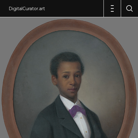
DigitalCurator.art