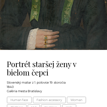
Portrét staršej ženy v
bielom čepci
Slovenský maliar z 1. polovice 19. storočia
1840
Galéria mesta Bratislavy
Human face
Fashion accessory
Woman