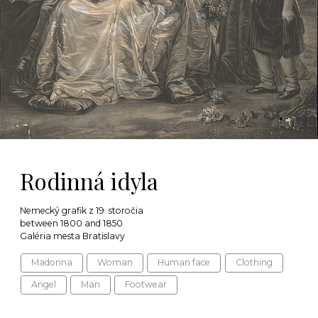
Rodinná idyla
Nemecký grafik z 19. storočia
between 1800 and 1850
Galéria mesta Bratislavy
Madonna
Woman
Human face
Clothing
Angel
Man
Footwear