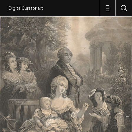
DigitalCurator.art