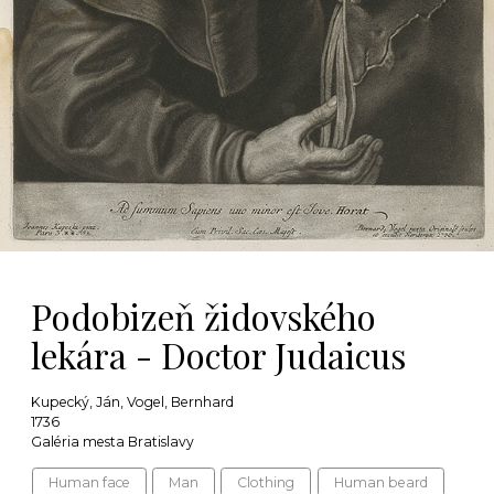
Podobizeň židovského
lekára - Doctor Judaicus
Kupecký, Ján, Vogel, Bernhard
1736
Galéria mesta Bratislavy
Human face
Man
Clothing
Human beard