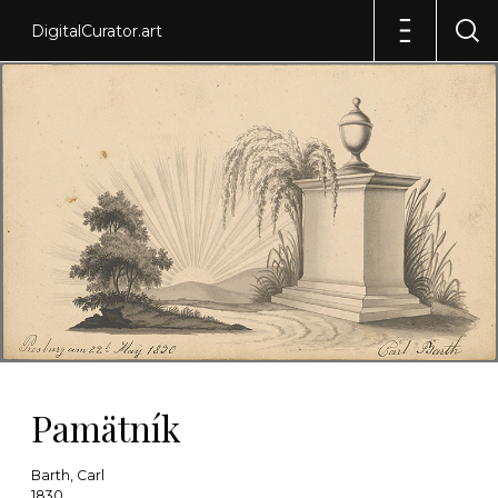
DigitalCurator.art
Pamätník
Barth, Carl
1830