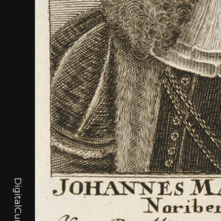
DigitalCurator.art