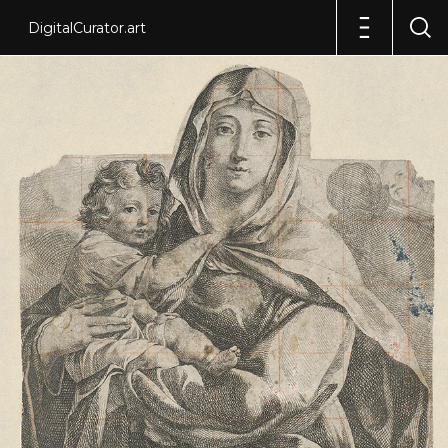
DigitalCurator.art