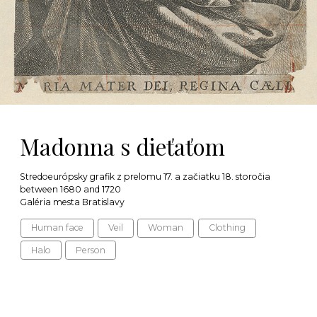
Madonna s dieťaťom
Stredoeurópsky grafik z prelomu 17. a začiatku 18. storočia
between 1680 and 1720
Galéria mesta Bratislavy
Human face
Veil
Woman
Clothing
Halo
Person