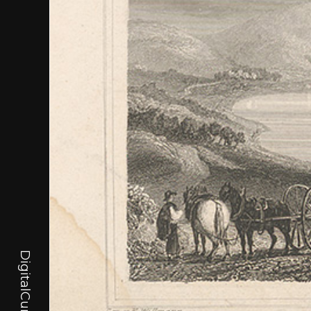
DigitalCurator.art