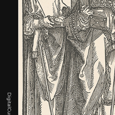
DigitalCurator.art