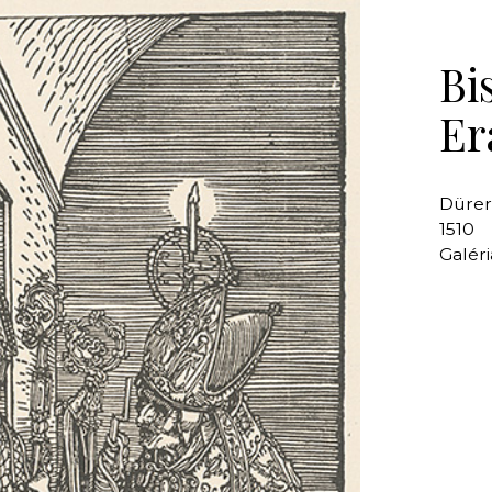
Bi
Er
Dürer
1510
Galéri