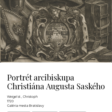
Portrét arcibiskupa
Christiána Augusta Saského
Weigel st., Christoph
1720
Galéria mesta Bratislavy