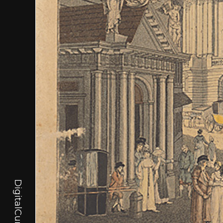
DigitalCurator.art